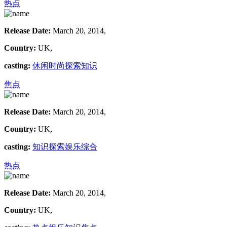
热点
Release Date:
March 20, 2014,
Country:
UK,
casting:
休闲
时尚
探索
知识
焦点
Release Date:
March 20, 2014,
Country:
UK,
casting:
知识
探索
娱乐
综合
热点
Release Date:
March 20, 2014,
Country:
UK,